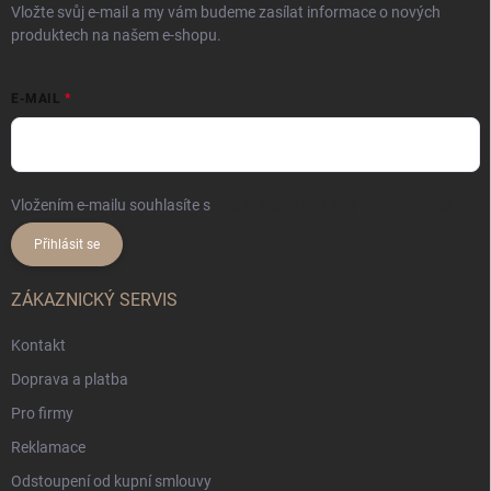
Vložte svůj e-mail a my vám budeme zasílat informace o nových
produktech na našem e-shopu.
E-MAIL
Vložením e-mailu souhlasíte s
podmínkami ochrany osobních údajů
Přihlásit se
ZÁKAZNICKÝ SERVIS
Kontakt
Doprava a platba
Pro firmy
Reklamace
Odstoupení od kupní smlouvy