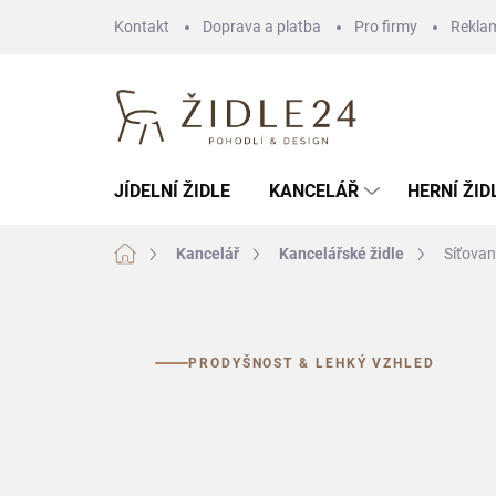
Přejít
Kontakt
Doprava a platba
Pro firmy
Rekla
na
obsah
JÍDELNÍ ŽIDLE
KANCELÁŘ
HERNÍ ŽID
Domů
Kancelář
Kancelářské židle
Síťova