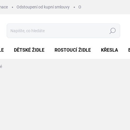
mace
Odstoupení od kupní smlouvy
Obchodní podmínky
Pod
Hledat
LE
DĚTSKÉ ŽIDLE
ROSTOUCÍ ŽIDLE
KŘESLA
né