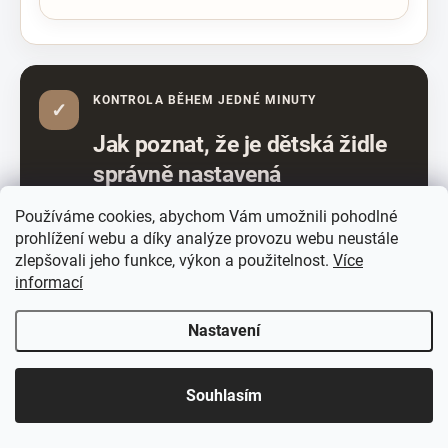
KONTROLA BĚHEM JEDNÉ MINUTY
✓
Jak poznat, že je dětská židle
správně nastavená
Používáme cookies, abychom Vám umožnili pohodlné
dítě sedí pánví vzadu a může se opřít
prohlížení webu a díky analýze provozu webu neustále
zlepšovali jeho funkce, výkon a použitelnost.
Více
informací
hrana sedáku netlačí do podkolenní
oblasti
Nastavení
☀️ LETNÍ AKCE JE TADY! Využijte slevy až 65 % na
ramena zůstávají uvolněná
Souhlasím
vybrané produkty. Akce platí pouze po omezenou
dobu.