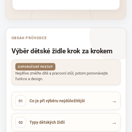
OBSAH PRŮVODCE
Výběr dětské židle krok za krokem
DOPORUČENÝ POSTUP
Nejdříve změřte dítě a pracovní stůl, potom porovnávejte
funkce a design.
→
Co je při výběru nejdůležitější
01
→
Typy dětských židlí
02