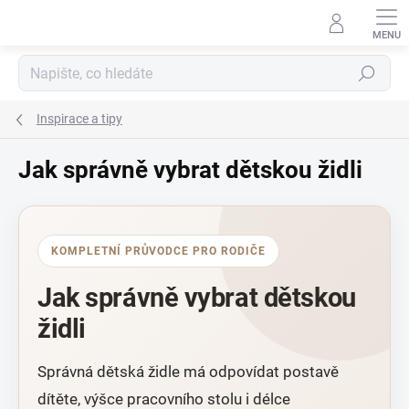
Přejít
na
obsah
Hledat
Inspirace a tipy
Jak správně vybrat dětskou židli
KOMPLETNÍ PRŮVODCE PRO RODIČE
Jak správně vybrat dětskou
židli
Správná dětská židle má odpovídat postavě
dítěte, výšce pracovního stolu i délce