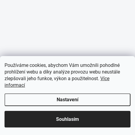
Používáme cookies, abychom Vám umožnili pohodlné
prohlížení webu a díky analýze provozu webu neustále
zlepšovali jeho funkce, výkon a použitelnost.
Více
informací
Nastavení
☀️ LETNÍ AKCE JE TADY! Využijte slevy až 65 % na
Souhlasím
vybrané produkty. Akce platí pouze po omezenou
dobu.