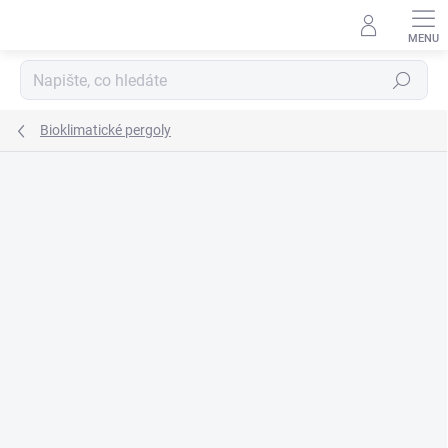
Přejít
na
obsah
Hledat
Bioklimatické pergoly