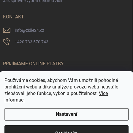
Jak správně vybrat dětskou židli
KONTAKT
info
@
zidle24.cz
+420 733 570 743
PŘIJÍMÁME ONLINE PLATBY
Používáme cookies, abychom Vám umožnili pohodlné
prohlížení webu a díky analýze provozu webu neustále
zlepšovali jeho funkce, výkon a použitelnost.
Více
informací
Nastavení
Odstoupit od smlouvy
☀️ LETNÍ AKCE JE TADY! Využijte slevy až 65 % na
Copyright 2026
Židle24.cz
. Všechna práva vyhrazena.