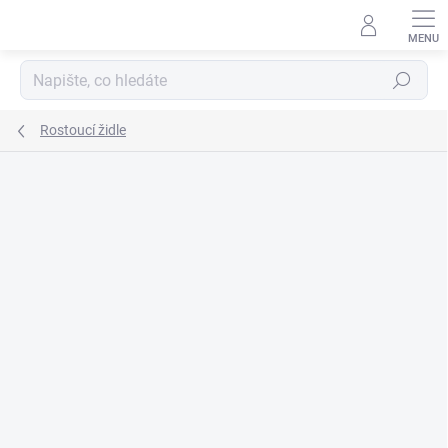
Přejít
na
obsah
Hledat
Rostoucí židle