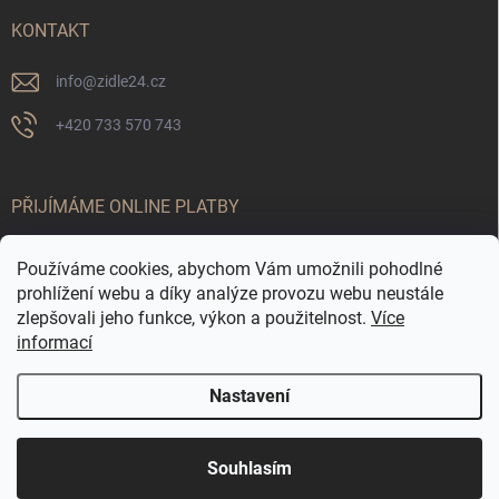
KONTAKT
info
@
zidle24.cz
+420 733 570 743
PŘIJÍMÁME ONLINE PLATBY
Používáme cookies, abychom Vám umožnili pohodlné
prohlížení webu a díky analýze provozu webu neustále
zlepšovali jeho funkce, výkon a použitelnost.
Více
informací
Nastavení
Odstoupit od smlouvy
☀️ LETNÍ AKCE JE TADY! Využijte slevy až 65 % na
Copyright 2026
Židle24.cz
. Všechna práva vyhrazena.
Souhlasím
vybrané produkty. Akce platí pouze po omezenou
dobu.
Vytvořil Shoptet