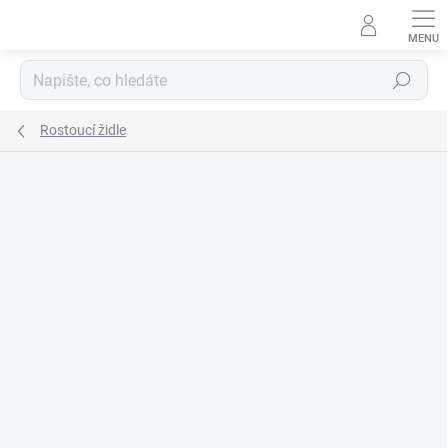
Přejít
na
obsah
Hledat
Rostoucí židle