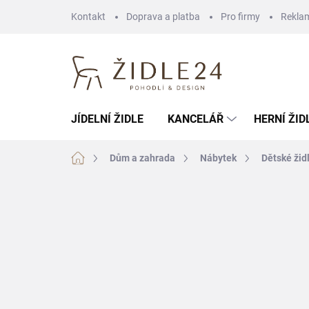
Přejít
Kontakt
Doprava a platba
Pro firmy
Rekla
na
obsah
JÍDELNÍ ŽIDLE
KANCELÁŘ
HERNÍ ŽID
Domů
Dům a zahrada
Nábytek
Dětské žid