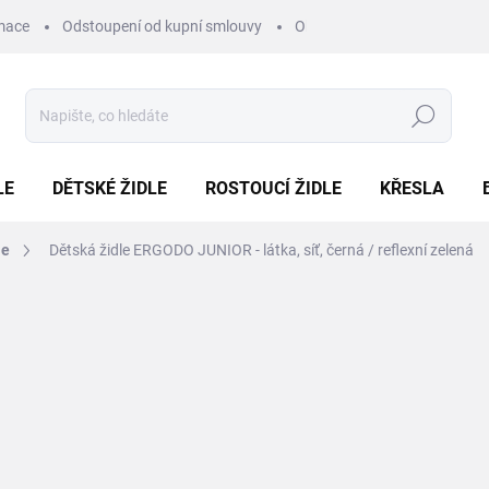
mace
Odstoupení od kupní smlouvy
Obchodní podmínky
Pod
Hledat
LE
DĚTSKÉ ŽIDLE
ROSTOUCÍ ŽIDLE
KŘESLA
le
Dětská židle ERGODO JUNIOR - látka, síť, černá / reflexní zelená