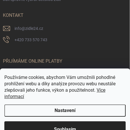
KONTAKT
info
@
zidle24.cz
+420 733 570 743
PŘIJÍMÁME ONLINE PLATBY
Používáme cookies, abychom Vám umožnili pohodlné
prohlížení webu a díky analýze provozu webu neustále
zlepšovali jeho funkce, výkon a použitelnost.
Více
informací
Nastavení
Odstoupit od smlouvy
☀️ LETNÍ AKCE JE TADY! Využijte slevy až 65 % na
Copyright 2026
Židle24.cz
. Všechna práva vyhrazena.
Souhlasím