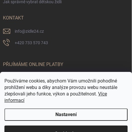
Jak správně vybrat dětskou židli
KONTAKT
info
@
zidle24.cz
+420 733 570 743
PŘIJÍMÁME ONLINE PLATBY
Používáme cookies, abychom Vám umožnili pohodlné
prohlížení webu a díky analýze provozu webu neustále
zlepšovali jeho funkce, výkon a použitelnost.
Více
informací
Nastavení
Odstoupit od smlouvy
☀️ LETNÍ AKCE JE TADY! Využijte slevy až 65 % na
Copyright 2026
Židle24.cz
. Všechna práva vyhrazena.