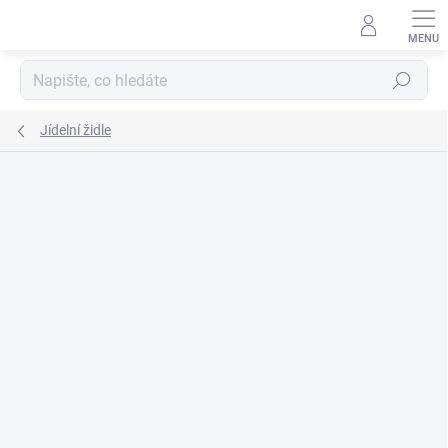
Přejít
na
obsah
Hledat
Jídelní židle