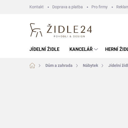
Přejít
Kontakt
Doprava a platba
Pro firmy
Rekla
na
obsah
JÍDELNÍ ŽIDLE
KANCELÁŘ
HERNÍ ŽID
Domů
Dům a zahrada
Nábytek
Jídelní žid