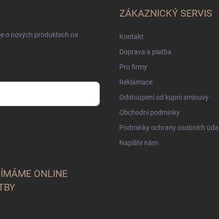
ZÁKAZNICKÝ SERVIS
ce o nových produktech na
Kontakt
Doprava a platba
Pro firmy
Reklamace
Odstoupení od kupní smlouvy
Obchodní podmínky
sobních údajů
Podmínky ochrany osobních úda
Napište nám
JÍMÁME ONLINE
TBY