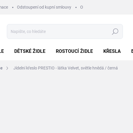
mace
Odstoupení od kupní smlouvy
Obchodní podmínky
Pod
Hledat
LE
DĚTSKÉ ŽIDLE
ROSTOUCÍ ŽIDLE
KŘESLA
le
Jídelní křeslo PRESTIO - látka Velvet, světle hnědá / černá