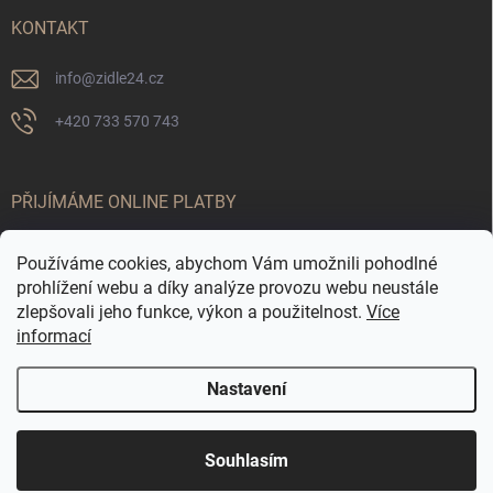
KONTAKT
info
@
zidle24.cz
+420 733 570 743
PŘIJÍMÁME ONLINE PLATBY
Používáme cookies, abychom Vám umožnili pohodlné
prohlížení webu a díky analýze provozu webu neustále
zlepšovali jeho funkce, výkon a použitelnost.
Více
informací
Nastavení
Odstoupit od smlouvy
☀️ LETNÍ AKCE JE TADY! Využijte slevy až 65 % na
Copyright 2026
Židle24.cz
. Všechna práva vyhrazena.
Souhlasím
vybrané produkty. Akce platí pouze po omezenou
dobu.
Vytvořil Shoptet