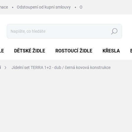
mace
Odstoupení od kupní smlouvy
Obchodní podmínky
Pod
Hledat
LE
DĚTSKÉ ŽIDLE
ROSTOUCÍ ŽIDLE
KŘESLA
í
Jídelní set TERRA 1+2 - dub / černá kovová konstrukce