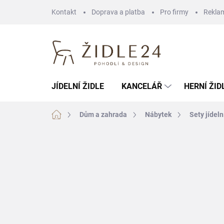
Přejít
Kontakt
Doprava a platba
Pro firmy
Rekla
na
obsah
JÍDELNÍ ŽIDLE
KANCELÁŘ
HERNÍ ŽID
Domů
Dům a zahrada
Nábytek
Sety jídeln