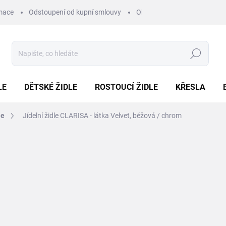
mace
Odstoupení od kupní smlouvy
Obchodní podmínky
Pod
Hledat
LE
DĚTSKÉ ŽIDLE
ROSTOUCÍ ŽIDLE
KŘESLA
le
Jídelní židle CLARISA - látka Velvet, béžová / chrom