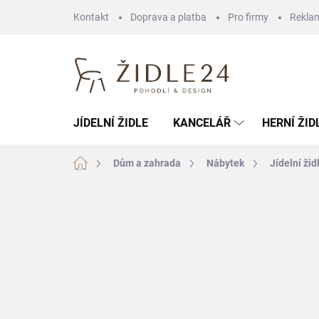
Přejít
Kontakt
Doprava a platba
Pro firmy
Rekla
na
obsah
JÍDELNÍ ŽIDLE
KANCELÁŘ
HERNÍ ŽID
Domů
Dům a zahrada
Nábytek
Jídelní žid