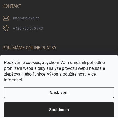
KONTAKT
info
@
zidle24.cz
+420 733 570 743
PŘIJÍMÁME ONLINE PLATBY
Používáme cookies, abychom Vám umožnili pohodlné
prohlížení webu a díky analýze provozu webu neustále
zlepšovali jeho funkce, výkon a použitelnost.
Více
informací
Nastavení
Odstoupit od smlouvy
☀️ LETNÍ AKCE JE TADY! Využijte slevy až 65 % na
Copyright 2026
Židle24.cz
. Všechna práva vyhrazena.
Souhlasím
vybrané produkty. Akce platí pouze po omezenou
dobu.
Vytvořil Shoptet