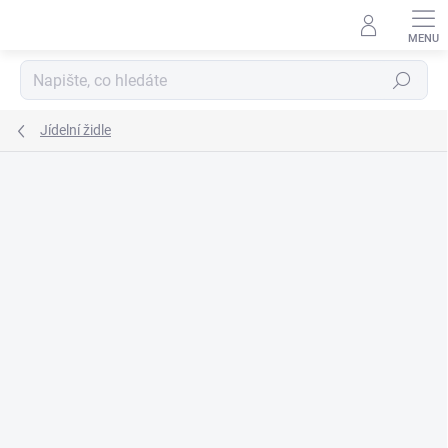
Přejít
na
obsah
Hledat
Jídelní židle