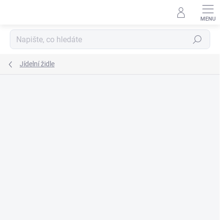
Přejít
na
obsah
Hledat
Jídelní židle