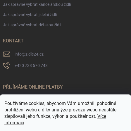
Jak správně vybrat kancelářskou židli
Jak správně vybrat jídelní židli
Jak správně vybrat dětskou židli
KONTAKT
info
@
zidle24.cz
+420 733 570 743
PŘIJÍMÁME ONLINE PLATBY
Používáme cookies, abychom Vám umožnili pohodlné
prohlížení webu a díky analýze provozu webu neustále
zlepšovali jeho funkce, výkon a použitelnost.
Více
informací