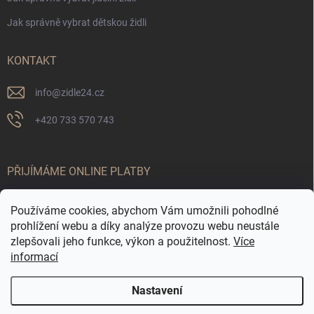
Jak správně vybrat dětskou židli
KONTAKT
info
@
zidle24.cz
+420 733 570 743
PŘIJÍMÁME ONLINE PLATBY
Používáme cookies, abychom Vám umožnili pohodlné
prohlížení webu a díky analýze provozu webu neustále
zlepšovali jeho funkce, výkon a použitelnost.
Více
informací
Nastavení
Odstoupit od smlouvy