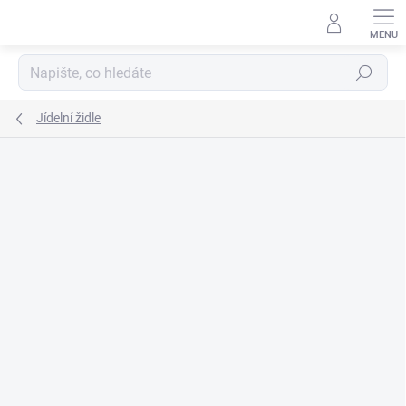
Přejít
na
obsah
Hledat
Jídelní židle