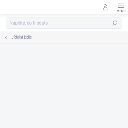
Přejít
na
obsah
Hledat
Jídelní židle