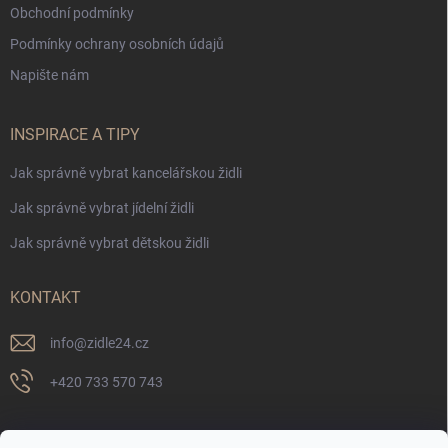
Obchodní podmínky
Podmínky ochrany osobních údajů
Napište nám
INSPIRACE A TIPY
Jak správně vybrat kancelářskou židli
Jak správně vybrat jídelní židli
Jak správně vybrat dětskou židli
KONTAKT
info
@
zidle24.cz
+420 733 570 743