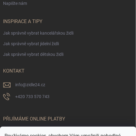
Napište nám
INSPIRACE A TIPY
Jak správně vybrat kancelářskou židli
Jak správně vybrat jídelní židli
Jak správně vybrat dětskou židli
KONTAKT
info
@
zidle24.cz
+420 733 570 743
PŘIJÍMÁME ONLINE PLATBY
Používáme cookies, abychom Vám umožnili pohodlné