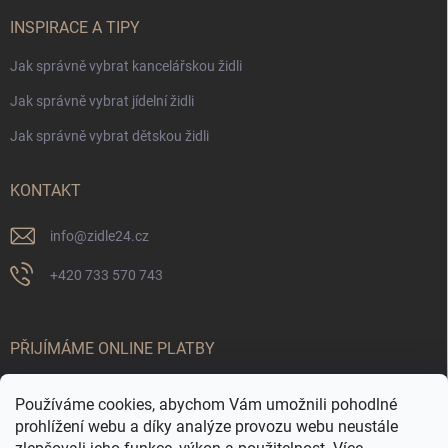
INSPIRACE A TIPY
Jak správně vybrat kancelářskou židli
Jak správně vybrat jídelní židli
Jak správně vybrat dětskou židli
KONTAKT
info
@
zidle24.cz
+420 733 570 743
PŘIJÍMÁME ONLINE PLATBY
Používáme cookies, abychom Vám umožnili pohodlné
prohlížení webu a díky analýze provozu webu neustále