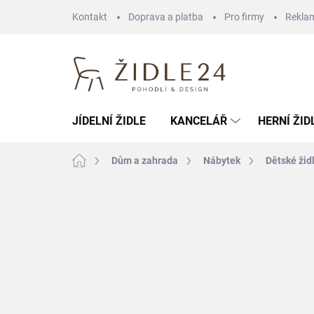
Přejít
Kontakt
Doprava a platba
Pro firmy
Rekla
na
obsah
JÍDELNÍ ŽIDLE
KANCELÁŘ
HERNÍ ŽID
Domů
Dům a zahrada
Nábytek
Dětské žid