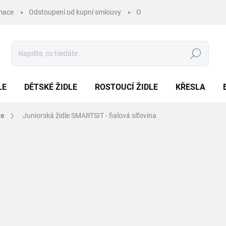
mace
Odstoupení od kupní smlouvy
Obchodní podmínky
Pod
Hledat
LE
DĚTSKÉ ŽIDLE
ROSTOUCÍ ŽIDLE
KŘESLA
le
Juniorská židle SMARTSIT - fialová síťovina