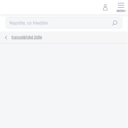
Přejít
na
obsah
Hledat
Kancelářské židle