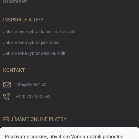
Napište nám
INSPIRACE A TIPY
Jak správně vybrat kancelářskou židli
Jak správně vybrat jídelní židli
Jak správně vybrat dětskou židli
KONTAKT
info
@
zidle24.cz
+420 733 570 743
PŘIJÍMÁME ONLINE PLATBY
Používáme cookies, abychom Vám umožnili pohodlné