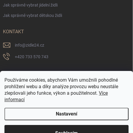
Jak správně vybrat jídelní židli
Jak správně vybrat dětskou židli
KONTAKT
info
@
zidle24.cz
+420 733 570 743
PŘIJÍMÁME ONLINE PLATBY
Používáme cookies, abychom Vám umožnili pohodlné
prohlížení webu a díky analýze provozu webu neustále
zlepšovali jeho funkce, výkon a použitelnost.
Více
informací
Nastavení
☀️ LETNÍ AKCE JE TADY! Využijte slevy až 65 % na
Copyright 2026
Židle24.cz
. Všechna práva vyhrazena.