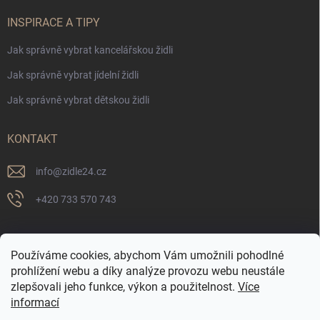
INSPIRACE A TIPY
Jak správně vybrat kancelářskou židli
Jak správně vybrat jídelní židli
Jak správně vybrat dětskou židli
KONTAKT
info
@
zidle24.cz
+420 733 570 743
PŘIJÍMÁME ONLINE PLATBY
Používáme cookies, abychom Vám umožnili pohodlné
prohlížení webu a díky analýze provozu webu neustále
zlepšovali jeho funkce, výkon a použitelnost.
Více
informací