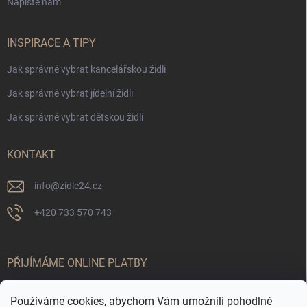
Napište nám
INSPIRACE A TIPY
Jak správně vybrat kancelářskou židli
Jak správně vybrat jídelní židli
Jak správně vybrat dětskou židli
KONTAKT
info
@
zidle24.cz
+420 733 570 743
PŘIJÍMÁME ONLINE PLATBY
Používáme cookies, abychom Vám umožnili pohodlné