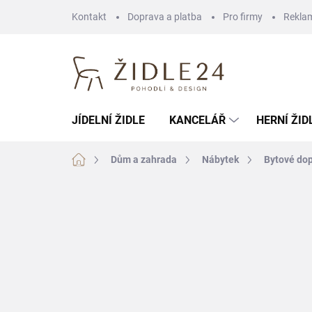
Přejít
Kontakt
Doprava a platba
Pro firmy
Rekla
na
obsah
JÍDELNÍ ŽIDLE
KANCELÁŘ
HERNÍ ŽID
Domů
Dům a zahrada
Nábytek
Bytové do