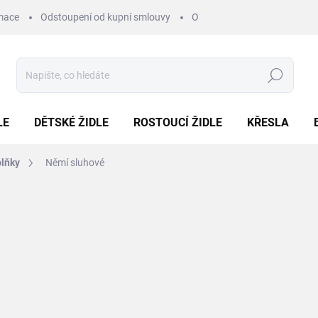
mace
Odstoupení od kupní smlouvy
Obchodní podmínky
Pod
Hledat
LE
DĚTSKÉ ŽIDLE
ROSTOUCÍ ŽIDLE
KŘESLA
plňky
Němí sluhové