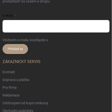
produktech na našem e-shopu.
E-MAIL
Vložením e-mailu souhlasíte s
podmínkami ochrany osobních údajů
Přihlásit se
ZÁKAZNICKÝ SERVIS
Kontakt
Doprava a platba
Pro firmy
Reklamace
Odstoupení od kupní smlouvy
Obchodní podmínky