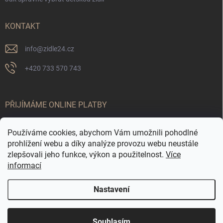
KONTAKT
info
@
zidle24.cz
+420 733 570 743
PŘIJÍMÁME ONLINE PLATBY
Používáme cookies, abychom Vám umožnili pohodlné
prohlížení webu a díky analýze provozu webu neustále
zlepšovali jeho funkce, výkon a použitelnost.
Více
informací
Nastavení
Odstoupit od smlouvy
☀️ LETNÍ AKCE JE TADY! Využijte slevy až 65 % na
Copyright 2026
Židle24.cz
. Všechna práva vyhrazena.
Souhlasím