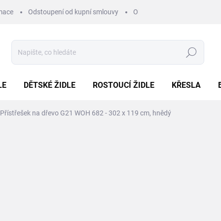
mace
Odstoupení od kupní smlouvy
Obchodní podmínky
Pod
Hledat
LE
DĚTSKÉ ŽIDLE
ROSTOUCÍ ŽIDLE
KŘESLA
Přístřešek na dřevo G21 WOH 682 - 302 x 119 cm, hnědý