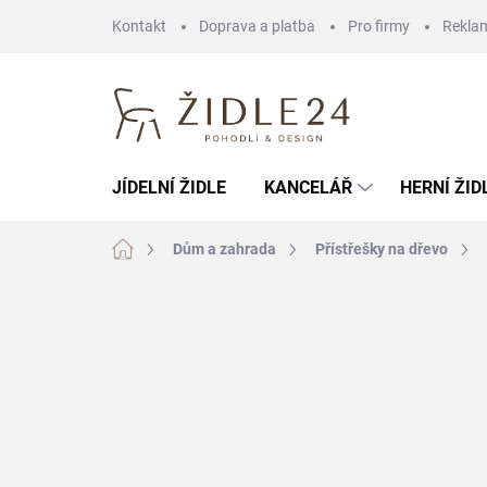
Přejít
Kontakt
Doprava a platba
Pro firmy
Rekla
na
obsah
JÍDELNÍ ŽIDLE
KANCELÁŘ
HERNÍ ŽID
Domů
Dům a zahrada
Přístřešky na dřevo