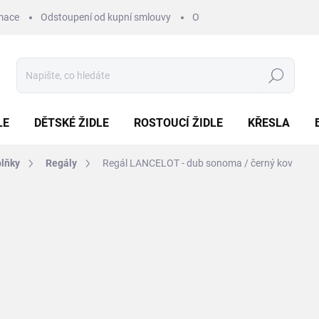
mace
Odstoupení od kupní smlouvy
Obchodní podmínky
Pod
Hledat
LE
DĚTSKÉ ŽIDLE
ROSTOUCÍ ŽIDLE
KŘESLA
plňky
Regály
Regál LANCELOT - dub sonoma / černý kov