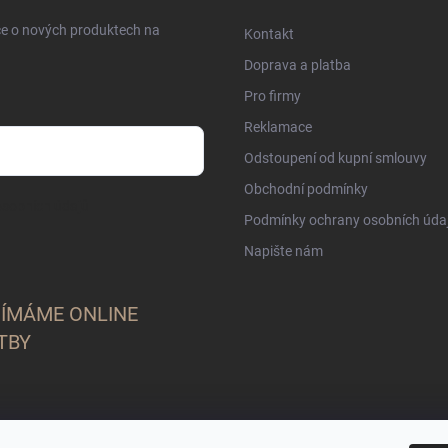
ce o nových produktech na
Kontakt
Doprava a platba
Pro firmy
Reklamace
Odstoupení od kupní smlouvy
Obchodní podmínky
sobních údajů
Podmínky ochrany osobních úda
Napište nám
JÍMÁME ONLINE
TBY