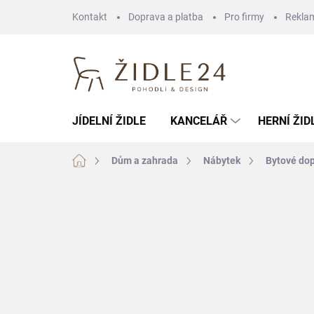
Přejít
Kontakt
Doprava a platba
Pro firmy
Rekla
na
obsah
JÍDELNÍ ŽIDLE
KANCELÁŘ
HERNÍ ŽID
Domů
Dům a zahrada
Nábytek
Bytové do