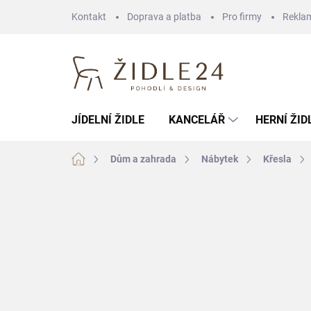
Přejít
Kontakt
Doprava a platba
Pro firmy
Rekla
na
obsah
JÍDELNÍ ŽIDLE
KANCELÁŘ
HERNÍ ŽID
Domů
Dům a zahrada
Nábytek
Křesla