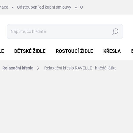
mace
Odstoupení od kupní smlouvy
Obchodní podmínky
Pod
Hledat
LE
DĚTSKÉ ŽIDLE
ROSTOUCÍ ŽIDLE
KŘESLA
Relaxační křesla
Relaxační křeslo RAVELLE - hnědá látka