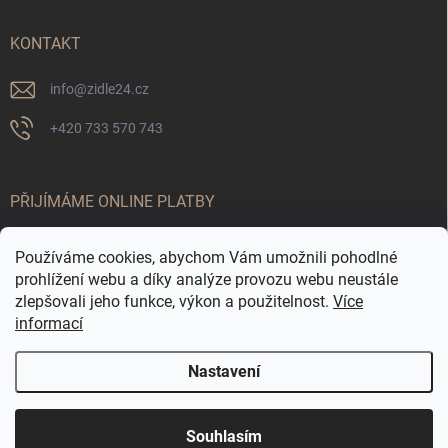
KONTAKT
info
@
zidle24.cz
+420 733 570 743
PŘIJÍMÁME ONLINE PLATBY
Používáme cookies, abychom Vám umožnili pohodlné
prohlížení webu a díky analýze provozu webu neustále
zlepšovali jeho funkce, výkon a použitelnost.
Více
informací
Nastavení
Odstoupit od smlouvy
☀️ LETNÍ AKCE JE TADY! Využijte slevy až 65 % na
Copyright 2026
Židle24.cz
. Všechna práva vyhrazena.
Souhlasím
vybrané produkty. Akce platí pouze po omezenou