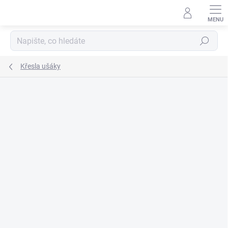
Přejít
na
obsah
Hledat
Křesla ušáky