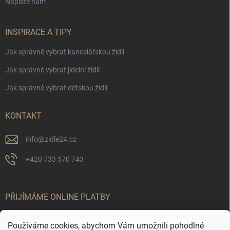
Napište nám
INSPIRACE A TIPY
Jak správně vybrat kancelářskou židli
Jak správně vybrat jídelní židli
Jak správně vybrat dětskou židli
KONTAKT
info
@
zidle24.cz
+420 733 570 743
PŘIJÍMÁME ONLINE PLATBY
Používáme cookies, abychom Vám umožnili pohodlné