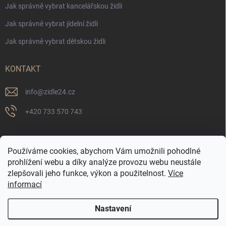
Jak správně vybrat kancelářskou židli
Jak správně vybrat jídelní židli
Jak správně vybrat dětskou židli
KONTAKT
info
@
zidle24.cz
+420 733 570 743
PŘIJÍMÁME ONLINE PLATBY
Používáme cookies, abychom Vám umožnili pohodlné
prohlížení webu a díky analýze provozu webu neustále
zlepšovali jeho funkce, výkon a použitelnost.
Více
informací
Nastavení