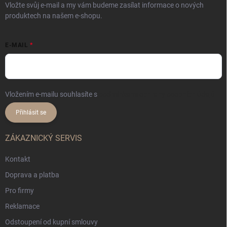
Vložte svůj e-mail a my vám budeme zasílat informace o nových
produktech na našem e-shopu.
E-MAIL
Vložením e-mailu souhlasíte s
podmínkami ochrany osobních údajů
Přihlásit se
ZÁKAZNICKÝ SERVIS
Kontakt
Doprava a platba
Pro firmy
Reklamace
Odstoupení od kupní smlouvy