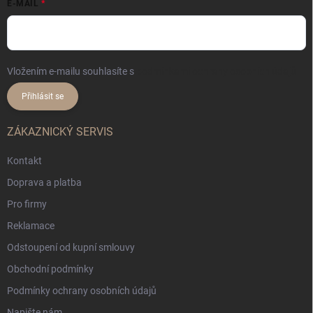
E-MAIL
Vložením e-mailu souhlasíte s
podmínkami ochrany osobních údajů
Přihlásit se
ZÁKAZNICKÝ SERVIS
Kontakt
Doprava a platba
Pro firmy
Reklamace
Odstoupení od kupní smlouvy
Obchodní podmínky
Podmínky ochrany osobních údajů
Napište nám