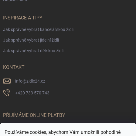
INSPIRACE A TIPY
Jak správně vybrat kancelářskou židli
Jak správně vybrat jídelní židli
Jak správně vybrat dětskou židli
KONTAKT
info
@
zidle24.cz
+420 733 570 743
PŘIJÍMÁME ONLINE PLATBY
Používáme cookies, abychom Vám umožnili pohodlné