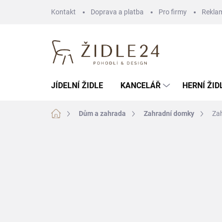
Přejít
Kontakt
Doprava a platba
Pro firmy
Rekla
na
obsah
JÍDELNÍ ŽIDLE
KANCELÁŘ
HERNÍ ŽID
Domů
Dům a zahrada
Zahradní domky
Za