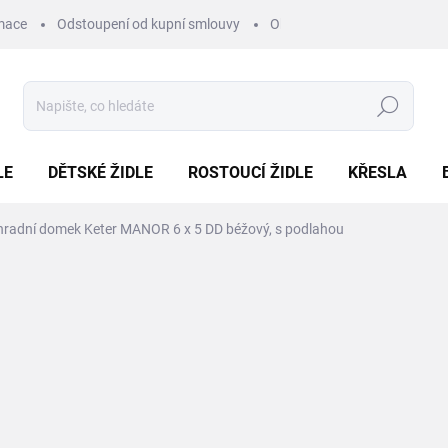
mace
Odstoupení od kupní smlouvy
Obchodní podmínky
Pod
Hledat
LE
DĚTSKÉ ŽIDLE
ROSTOUCÍ ŽIDLE
KŘESLA
hradní domek Keter MANOR 6 x 5 DD béžový, s podlahou