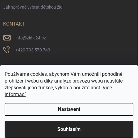
Jak správně vybrat dětskou židli
KONTAKT
info
@
zidle24.cz
+420 733 570 743
PŘIJÍMÁME ONLINE PLATBY
Používáme cookies, abychom Vám umožnili pohodlné
prohlížení webu a díky analýze provozu webu neustále
zlepšovali jeho funkce, výkon a použitelnost.
Více
informací
Nastavení
☀️ LETNÍ AKCE JE TADY! Využijte slevy až 65 % na
Copyright 2026
Židle24.cz
. Všechna práva vyhrazena.
Souhlasím
vybrané produkty. Akce platí pouze po omezenou
dobu.
Vytvořil Shoptet