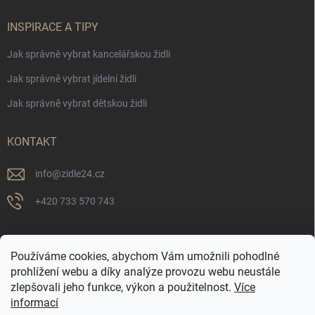
INSPIRACE A TIPY
Jak správně vybrat kancelářskou židli
Jak správně vybrat jídelní židli
Jak správně vybrat dětskou židli
KONTAKT
info
@
zidle24.cz
+420 733 570 743
PŘIJÍMÁME ONLINE PLATBY
Používáme cookies, abychom Vám umožnili pohodlné
prohlížení webu a díky analýze provozu webu neustále
zlepšovali jeho funkce, výkon a použitelnost.
Více
informací