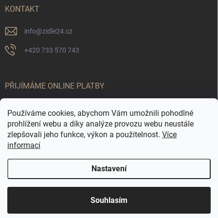
KONTAKT
info
@
zidle24.cz
+420 733 570 743
PŘIJÍMÁME ONLINE PLATBY
Používáme cookies, abychom Vám umožnili pohodlné
prohlížení webu a díky analýze provozu webu neustále
zlepšovali jeho funkce, výkon a použitelnost.
Více
informací
Nastavení
Odstoupit od smlouvy
☀️ LETNÍ AKCE JE TADY! Využijte slevy až 65 % na
Copyright 2026
Židle24.cz
. Všechna práva vyhrazena.
Souhlasím
vybrané produkty. Akce platí pouze po omezenou
dobu.
Vytvořil Shoptet