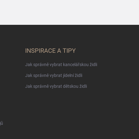
INSPIRACE A TIPY
Jak správně vybrat kancelářskou židli
Jak správně vybrat jídelní židli
Jak správně vybrat dětskou židli
jů