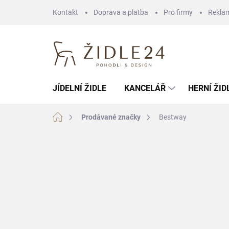
Přejít
Kontakt
Doprava a platba
Pro firmy
Rekla
na
obsah
JÍDELNÍ ŽIDLE
KANCELÁŘ
HERNÍ ŽID
Domů
Prodávané značky
Bestway