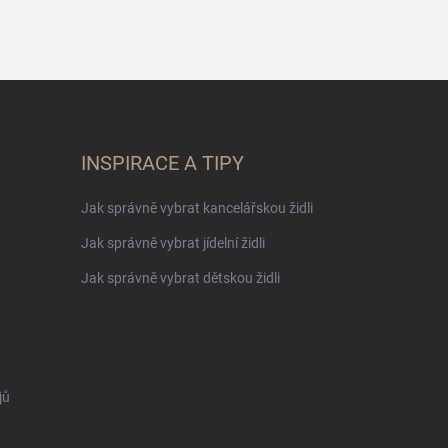
INSPIRACE A TIPY
Jak správně vybrat kancelářskou židli
Jak správně vybrat jídelní židli
Jak správně vybrat dětskou židli
jů