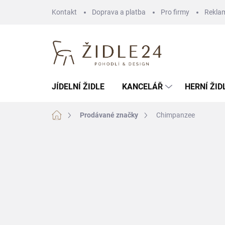
Přejít
Kontakt
Doprava a platba
Pro firmy
Rekla
na
obsah
JÍDELNÍ ŽIDLE
KANCELÁŘ
HERNÍ ŽID
Domů
Prodávané značky
Chimpanzee