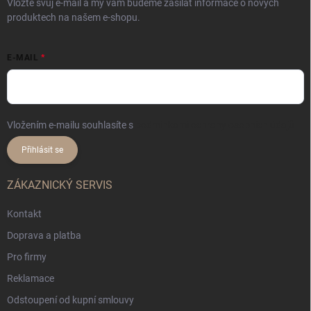
Vložte svůj e-mail a my vám budeme zasílat informace o nových
produktech na našem e-shopu.
E-MAIL
Vložením e-mailu souhlasíte s
podmínkami ochrany osobních údajů
Přihlásit se
ZÁKAZNICKÝ SERVIS
Kontakt
Doprava a platba
Pro firmy
Reklamace
Odstoupení od kupní smlouvy