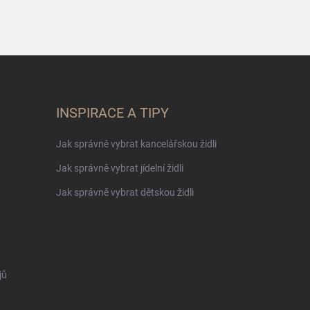
INSPIRACE A TIPY
Jak správně vybrat kancelářskou židli
Jak správně vybrat jídelní židli
Jak správně vybrat dětskou židli
jů