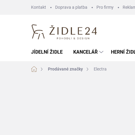
Přejít
Kontakt
Doprava a platba
Pro firmy
Rekla
na
obsah
JÍDELNÍ ŽIDLE
KANCELÁŘ
HERNÍ ŽID
Domů
Prodávané značky
Electra