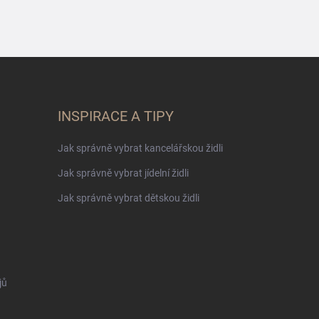
INSPIRACE A TIPY
Jak správně vybrat kancelářskou židli
Jak správně vybrat jídelní židli
Jak správně vybrat dětskou židli
jů