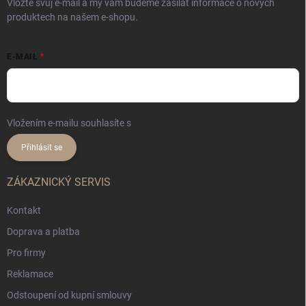
Vložte svůj e-mail a my vám budeme zasílat informace o nových
produktech na našem e-shopu.
E-MAIL
Vložením e-mailu souhlasíte s
podmínkami ochrany osobních údajů
Přihlásit se
ZÁKAZNICKÝ SERVIS
Kontakt
Doprava a platba
Pro firmy
Reklamace
Odstoupení od kupní smlouvy