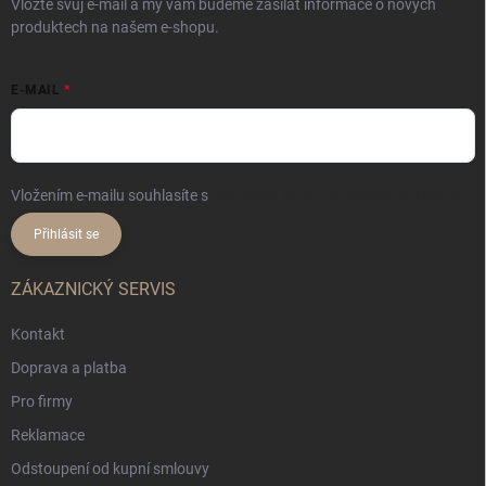
Vložte svůj e-mail a my vám budeme zasílat informace o nových
produktech na našem e-shopu.
E-MAIL
Vložením e-mailu souhlasíte s
podmínkami ochrany osobních údajů
Přihlásit se
ZÁKAZNICKÝ SERVIS
Kontakt
Doprava a platba
Pro firmy
Reklamace
Odstoupení od kupní smlouvy