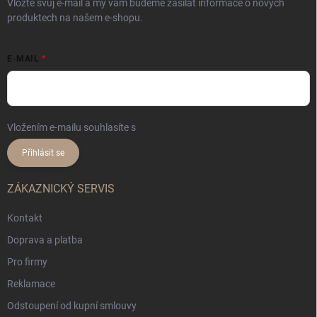
Vložte svůj e-mail a my vám budeme zasílat informace o nových
produktech na našem e-shopu.
E-MAIL
Vložením e-mailu souhlasíte s
podmínkami ochrany osobních údajů
Přihlásit se
ZÁKAZNICKÝ SERVIS
Kontakt
Doprava a platba
Pro firmy
Reklamace
Odstoupení od kupní smlouvy