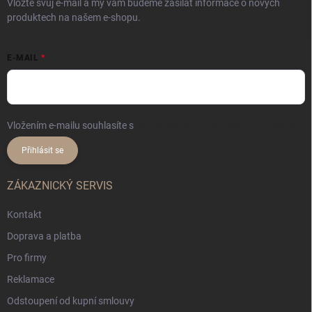
Vložte svůj e-mail a my vám budeme zasílat informace o nových
produktech na našem e-shopu.
E-MAIL
Vložením e-mailu souhlasíte s
podmínkami ochrany osobních údajů
Přihlásit se
ZÁKAZNICKÝ SERVIS
Kontakt
Doprava a platba
Pro firmy
Reklamace
Odstoupení od kupní smlouvy